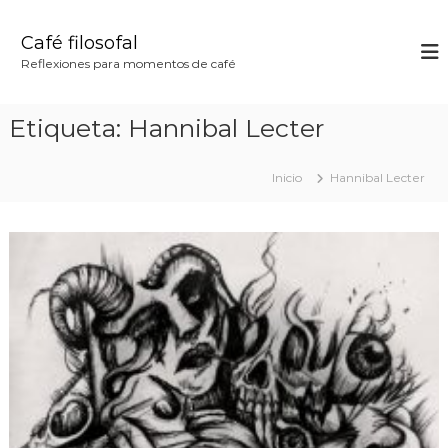
S
a
Café filosofal
l
Reflexiones para momentos de café
t
a
r
Etiqueta:
Hannibal Lecter
a
l
c
Inicio
Hannibal Lecter
o
n
t
e
n
i
d
o