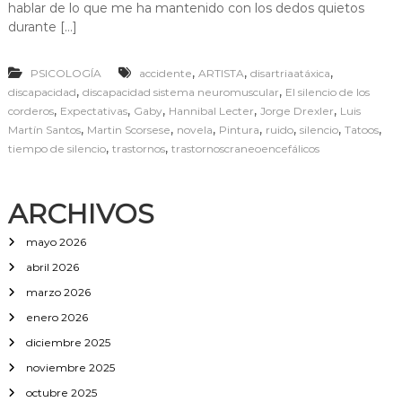
hablar de lo que me ha mantenido con los dedos quietos
a
i
durante […]
m
p
,
,
,
PSICOLOGÍA
accidente
ARTISTA
disartriaatáxica
o
r
,
,
discapacidad
discapacidad sistema neuromuscular
El silencio de los
t
,
,
,
,
,
corderos
Expectativas
Gaby
Hannibal Lecter
Jorge Drexler
Luis
a
,
,
,
,
,
,
,
Martín Santos
Martin Scorsese
novela
Pintura
ruido
silencio
Tatoos
n
,
,
tiempo de silencio
trastornos
trastornoscraneoencefálicos
c
i
a
d
ARCHIVOS
e
l
mayo 2026
r
abril 2026
u
i
marzo 2026
d
o
enero 2026
diciembre 2025
noviembre 2025
octubre 2025