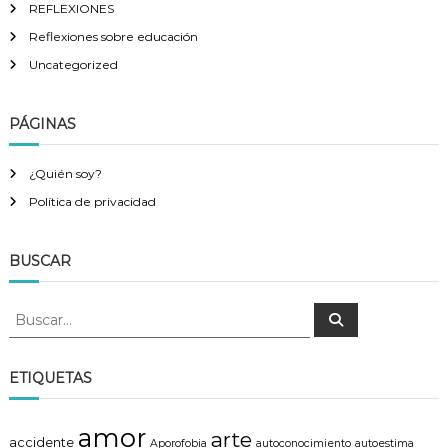
REFLEXIONES
Reflexiones sobre educación
Uncategorized
PÁGINAS
¿Quién soy?
Política de privacidad
BUSCAR
B
B
u
u
s
s
c
a
c
ETIQUETAS
r
a
r
amor
arte
:
accidente
Aporofobia
autoconocimiento
autoestima