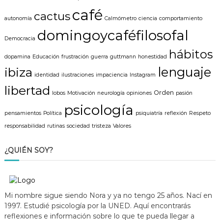
café
cactus
autonomía
Calmómetro
ciencia
comportamiento
domingoycaféfilosofal
Democracia
hábitos
dopamina
Educación
frustración
guerra
guttmann
honestidad
lenguaje
ibiza
identidad
ilustraciones
impaciencia
Instagram
libertad
Orden
lobos
Motivación
neurología
opiniones
pasión
psicología
pensamientos
Política
psiquiatría
reflexión
Respeto
responsabilidad
rutinas
sociedad
tristeza
Valores
¿QUIÉN SOY?
Mi nombre sigue siendo Nora y ya no tengo 25 años. Nací en
1997. Estudié psicología por la UNED. Aquí encontrarás
reflexiones e información sobre lo que te pueda llegar a