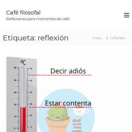
S
a
Café filosofal
l
Reflexiones para momentos de café
t
a
r
Etiqueta:
reflexión
Inicio
reflexión
a
l
c
o
n
t
e
n
i
d
o