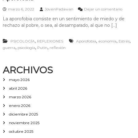
e
marzo 6, 2022
JovenPadawan
Dejar un comentario
n
La aporofobia consiste en un sentimiento de miedo y de
A
rechazo al pobre, o sea, al desamparado, al que no […]
p
o
r
,
,
,
,
PSICOLOGÍA
REFLEXIONES
Aporofobia
economía
Estrés
o
,
,
,
guerra
psicología
Putin
reflexión
f
o
b
i
ARCHIVOS
a
mayo 2026
abril 2026
marzo 2026
enero 2026
diciembre 2025
noviembre 2025
octubre 2025