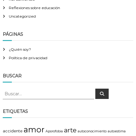
Reflexiones sobre educación
Uncategorized
PÁGINAS
¿Quién soy?
Política de privacidad
BUSCAR
B
B
u
u
s
s
c
a
c
ETIQUETAS
r
a
r
amor
arte
:
accidente
Aporofobia
autoconocimiento
autoestima