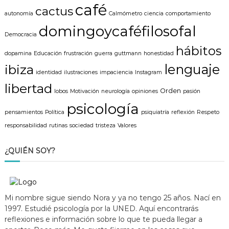
café
cactus
autonomía
Calmómetro
ciencia
comportamiento
domingoycaféfilosofal
Democracia
hábitos
dopamina
Educación
frustración
guerra
guttmann
honestidad
lenguaje
ibiza
identidad
ilustraciones
impaciencia
Instagram
libertad
Orden
lobos
Motivación
neurología
opiniones
pasión
psicología
pensamientos
Política
psiquiatría
reflexión
Respeto
responsabilidad
rutinas
sociedad
tristeza
Valores
¿QUIÉN SOY?
Mi nombre sigue siendo Nora y ya no tengo 25 años. Nací en
1997. Estudié psicología por la UNED. Aquí encontrarás
reflexiones e información sobre lo que te pueda llegar a