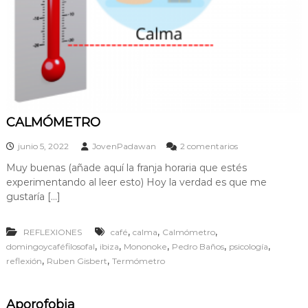
CALMÓMETRO
e
junio 5, 2022
JovenPadawan
2 comentarios
n
Muy buenas (añade aquí la franja horaria que estés
C
experimentando al leer esto) Hoy la verdad es que me
A
L
gustaría […]
M
Ó
,
,
,
REFLEXIONES
café
calma
Calmómetro
M
E
,
,
,
,
,
domingoycaféfilosofal
ibiza
Mononoke
Pedro Baños
psicología
T
,
,
reflexión
Ruben Gisbert
Termómetro
R
O
Aporofobia