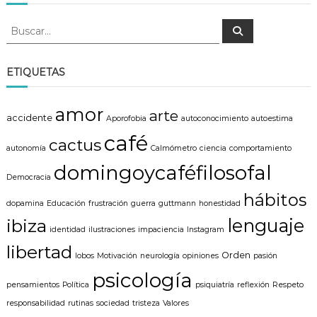
B
B
u
u
s
s
c
a
c
ETIQUETAS
r
a
r
amor
arte
:
accidente
Aporofobia
autoconocimiento
autoestima
café
cactus
autonomía
Calmómetro
ciencia
comportamiento
domingoycaféfilosofal
Democracia
hábitos
dopamina
Educación
frustración
guerra
guttmann
honestidad
lenguaje
ibiza
identidad
ilustraciones
impaciencia
Instagram
libertad
Orden
lobos
Motivación
neurología
opiniones
pasión
psicología
pensamientos
Política
psiquiatría
reflexión
Respeto
responsabilidad
rutinas
sociedad
tristeza
Valores