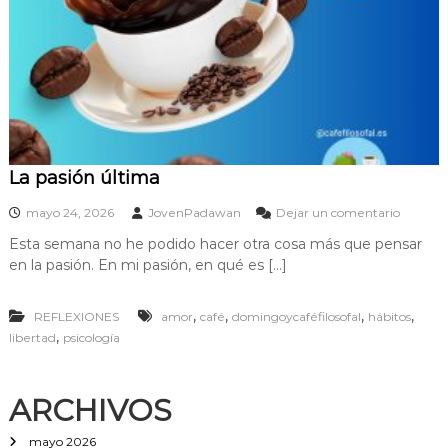
La pasión última
e
mayo 24, 2026
JovenPadawan
Dejar un comentario
n
Esta semana no he podido hacer otra cosa más que pensar
L
en la pasión. En mi pasión, en qué es […]
a
p
a
,
,
,
,
REFLEXIONES
amor
café
domingoycaféfilosofal
hábitos
s
,
libertad
psicología
i
ó
n
ú
ARCHIVOS
l
t
mayo 2026
i