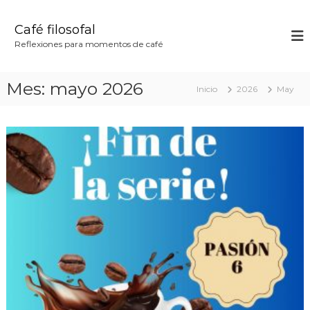
S
a
Café filosofal
l
Reflexiones para momentos de café
t
a
r
Mes:
mayo 2026
Inicio
2026
May
a
l
c
o
n
t
e
n
i
d
o