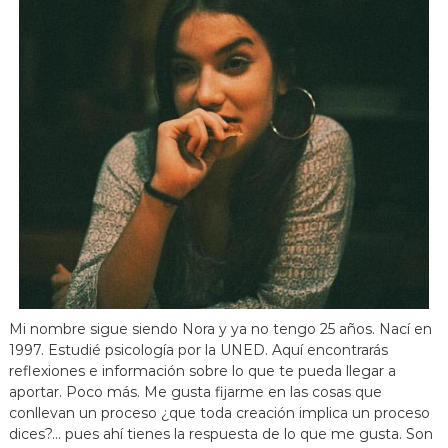
Mi nombre sigue siendo Nora y ya no tengo 25 años. Nací en
1997. Estudié psicología por la UNED. Aquí encontrarás
reflexiones e información sobre lo que te pueda llegar a
aportar. Poco más. Me gusta fijarme en las cosas que
conllevan un proceso ¿que toda creación implica un proceso
dices?... pues ahí tienes la respuesta de lo que me gusta. Son