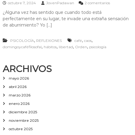
e
octubre 7, 2024
JovenPadawan
2 comentarios
n
¿Alguna vez has sentido que cuando todo está
O
perfectamente en su lugar, te invade una extraña sensación
r
d
de aburrimiento? Yo […]
e
n
,
,
,
PSICOLOGÍA
REFLEXIONES
café
caos
y
c
,
,
,
,
domingoycaféfilosofal
hábitos
libertad
Orden
psicología
a
o
s
ARCHIVOS
mayo 2026
abril 2026
marzo 2026
enero 2026
diciembre 2025
noviembre 2025
octubre 2025