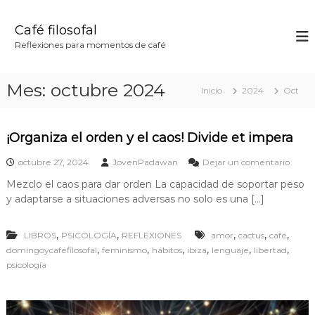
S
a
Café filosofal
l
Reflexiones para momentos de café
t
a
r
Mes:
octubre 2024
Inicio
2024
Oct
a
l
c
¡Organiza el orden y el caos! Divide et impera
o
n
e
octubre 27, 2024
JovenPadawan
Dejar un comentario
t
n
e
Mezclo el caos para dar orden La capacidad de soportar peso
¡
n
y adaptarse a situaciones adversas no solo es una […]
O
i
r
g
d
,
,
,
,
,
LIBROS
PSICOLOGÍA
REFLEXIONES
amor
cactus
café
a
o
,
,
,
,
,
,
domingoycaféfilosofal
feminismo
hábitos
ibiza
lenguaje
libertad
n
i
psicología
z
a
e
l