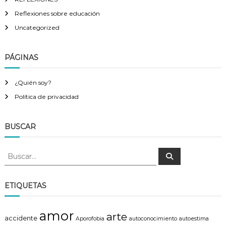
Reflexiones sobre educación
Uncategorized
PÁGINAS
¿Quién soy?
Política de privacidad
BUSCAR
B
B
u
u
s
s
c
a
c
ETIQUETAS
r
a
r
amor
arte
:
accidente
Aporofobia
autoconocimiento
autoestima