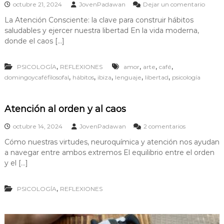
e
octubre 21, 2024
JovenPadawan
Dejar un comentario
r
n
a
La Atención Consciente: la clave para construir hábitos
E
saludables y ejercer nuestra libertad En la vida moderna,
q
u
donde el caos […]
i
l
,
,
,
,
PSICOLOGÍA
REFLEXIONES
amor
arte
café
i
b
,
,
,
,
,
domingoycaféfilosofal
hábitos
ibiza
lenguaje
libertad
psicología
r
a
r
Atención al orden y al caos
l
a
e
octubre 14, 2024
JovenPadawan
2 comentarios
a
n
t
Cómo nuestras virtudes, neuroquímica y atención nos ayudan
A
e
a navegar entre ambos extremos El equilibrio entre el orden
t
n
e
y el […]
c
n
i
c
ó
,
PSICOLOGÍA
REFLEXIONES
i
n
ó
e
n
n
a
t