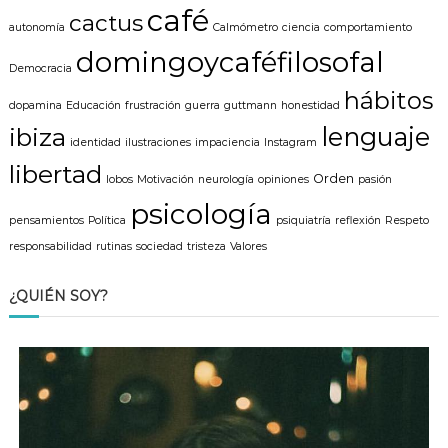
café
cactus
autonomía
Calmómetro
ciencia
comportamiento
domingoycaféfilosofal
Democracia
hábitos
dopamina
Educación
frustración
guerra
guttmann
honestidad
lenguaje
ibiza
identidad
ilustraciones
impaciencia
Instagram
libertad
Orden
lobos
Motivación
neurología
opiniones
pasión
psicología
pensamientos
Política
psiquiatría
reflexión
Respeto
responsabilidad
rutinas
sociedad
tristeza
Valores
¿QUIÉN SOY?