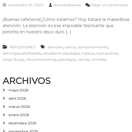
noviembre 29, 2020
JovenPadawan
Dejar un comentario
e
n
¡Buenas cafeteros!¿Cómo estamos? Hoy trataré la maravillosa
C
atención. La atención es ese imposible fascinante que
e
m
penetra en nuestro disco duro […]
e
n
,
,
,
t
REFLEXIONES
atención
cactus
comportamiento
o
,
,
,
,
domingoycaféfilosofal
estudiante psicología
hábitos
ilustraciones
R
,
,
,
,
Jorge Bucay
Neuromarketing
psicología
rutinas
Sentidos
o
m
a
ARCHIVOS
mayo 2026
abril 2026
marzo 2026
enero 2026
diciembre 2025
noviembre 2025