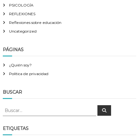
PSICOLOGÍA
REFLEXIONES
Reflexiones sobre educación
Uncategorized
PÁGINAS
¿Quién soy?
Política de privacidad
BUSCAR
B
B
u
u
s
s
c
a
c
ETIQUETAS
r
a