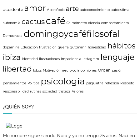
r
amor
arte
:
accidente
Aporofobia
autoconocimiento
autoestima
café
cactus
autonomía
Calmómetro
ciencia
comportamiento
domingoycaféfilosofal
Democracia
hábitos
dopamina
Educación
frustración
guerra
guttmann
honestidad
lenguaje
ibiza
identidad
ilustraciones
impaciencia
Instagram
libertad
Orden
lobos
Motivación
neurología
opiniones
pasión
psicología
pensamientos
Política
psiquiatría
reflexión
Respeto
responsabilidad
rutinas
sociedad
tristeza
Valores
¿QUIÉN SOY?
Mi nombre sigue siendo Nora y ya no tengo 25 años. Nací en