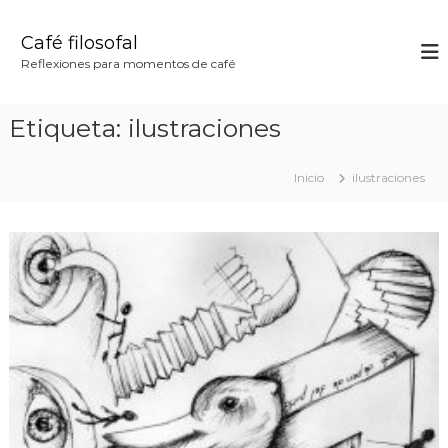
S
a
Café filosofal
l
Reflexiones para momentos de café
t
a
r
Etiqueta:
ilustraciones
a
l
c
Inicio
ilustraciones
o
n
t
e
n
i
d
o