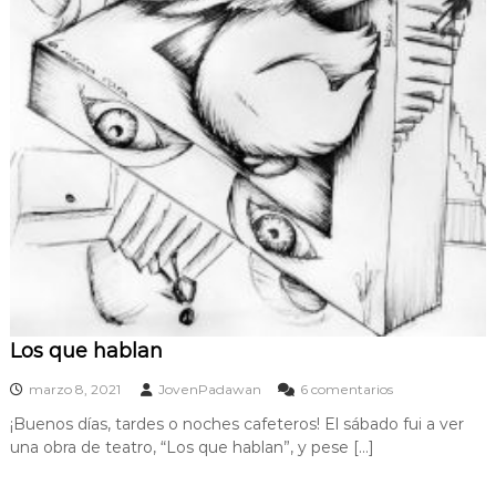
Los que hablan
e
marzo 8, 2021
JovenPadawan
6 comentarios
n
¡Buenos días, tardes o noches cafeteros! El sábado fui a ver
L
una obra de teatro, “Los que hablan”, y pese […]
o
s
q