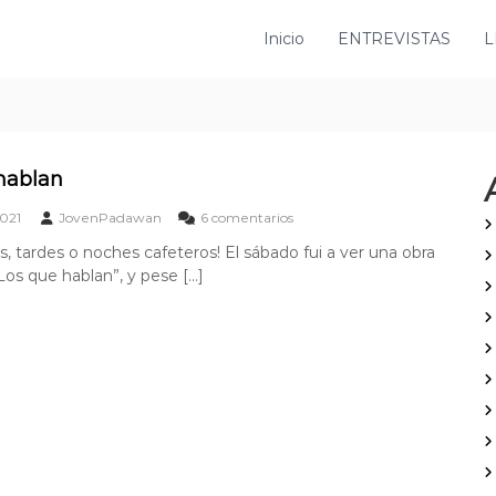
Inicio
ENTREVISTAS
L
hablan
e
021
JovenPadawan
6 comentarios
n
s, tardes o noches cafeteros! El sábado fui a ver una obra
L
“Los que hablan”, y pese […]
o
s
q
u
e
h
a
b
l
a
n