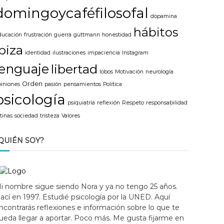
domingoycaféfilosofal
dopamina
hábitos
ducación
frustración
guerra
guttmann
honestidad
ibiza
identidad
ilustraciones
impaciencia
Instagram
lenguaje
libertad
lobos
Motivación
neurología
Orden
piniones
pasión
pensamientos
Política
psicología
psiquiatría
reflexión
Respeto
responsabilidad
tinas
sociedad
tristeza
Valores
QUIÉN SOY?
i nombre sigue siendo Nora y ya no tengo 25 años.
ací en 1997. Estudié psicología por la UNED. Aquí
ncontrarás reflexiones e información sobre lo que te
ueda llegar a aportar. Poco más. Me gusta fijarme en