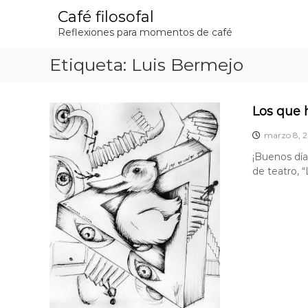
S
Café filosofal
a
Reflexiones para momentos de café
l
t
Etiqueta:
Luis Bermejo
a
r
a
l
Los que 
c
o
marzo 8, 2
n
¡Buenos día
t
de teatro, 
e
n
i
d
o