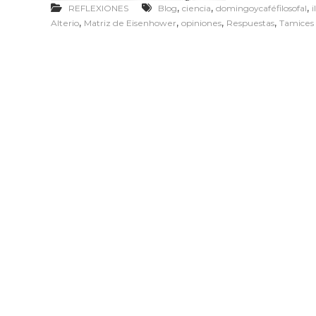
,
,
,
REFLEXIONES
Blog
ciencia
domingoycaféfilosofal
i
,
,
,
,
Alterio
Matriz de Eisenhower
opiniones
Respuestas
Tamices