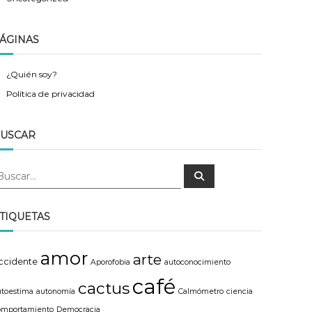
ÁGINAS
¿Quién soy?
Política de privacidad
USCAR
B
u
s
c
a
TIQUETAS
r
amor
arte
ccidente
Aporofobia
autoconocimiento
café
cactus
utoestima
autonomía
Calmómetro
ciencia
omportamiento
Democracia