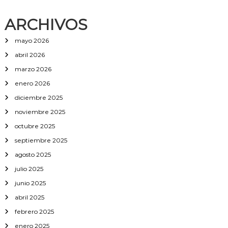
p
c
ARCHIVOS
i
ó
mayo 2026
n
p
abril 2026
e
marzo 2026
r
r
enero 2026
a
diciembre 2025
noviembre 2025
octubre 2025
septiembre 2025
agosto 2025
julio 2025
junio 2025
abril 2025
febrero 2025
enero 2025