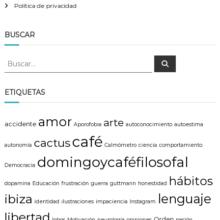
Política de privacidad
BUSCAR
B
B
u
u
s
s
c
a
c
ETIQUETAS
r
a
r
amor
arte
:
accidente
Aporofobia
autoconocimiento
autoestima
café
cactus
autonomía
Calmómetro
ciencia
comportamiento
domingoycaféfilosofal
Democracia
hábitos
dopamina
Educación
frustración
guerra
guttmann
honestidad
lenguaje
ibiza
identidad
ilustraciones
impaciencia
Instagram
libertad
Orden
lobos
Motivación
neurología
opiniones
pasión