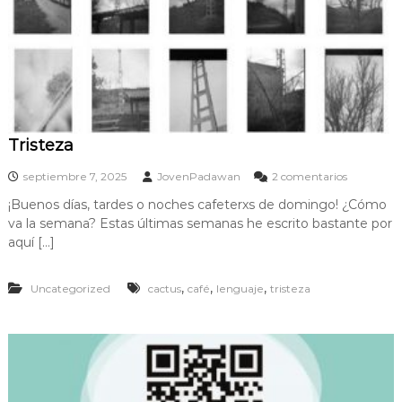
z
Tristeza
e
septiembre 7, 2025
JovenPadawan
2 comentarios
n
¡Buenos días, tardes o noches cafeterxs de domingo! ¿Cómo
T
va la semana? Estas últimas semanas he escrito bastante por
r
i
aquí […]
s
t
,
,
,
Uncategorized
cactus
café
lenguaje
tristeza
e
z
a