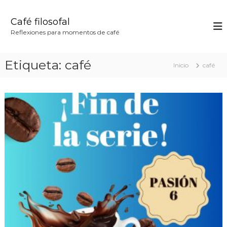
S
a
Café filosofal
l
Reflexiones para momentos de café
t
a
r
Etiqueta:
café
Inicio
café
a
l
c
o
n
t
e
n
i
d
o