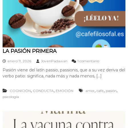
LA PASIÓN PRIMERA
e
enero 11, 2026
JovenPadawan
1 comentario
n
Pasión viene del latín passio, passionis, que a su vez deriva del
L
verbo patio: significa, nada más y nada menos, […]
A
P
A
,
,
,
,
,
COGNICIÓN
CONDUCTA
EMOCIÓN
amor
café
pasión
S
psicología
I
Ó
N
P
R
I
M