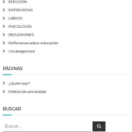
EMOCIÓN
ENTREVISTAS
LIBROS
PSICOLOGÍA
REFLEXIONES
Reflexiones sobre educación
Uncategorized
PÁGINAS
¿Quién soy?
Política de privacidad
BUSCAR
B
B
u
u