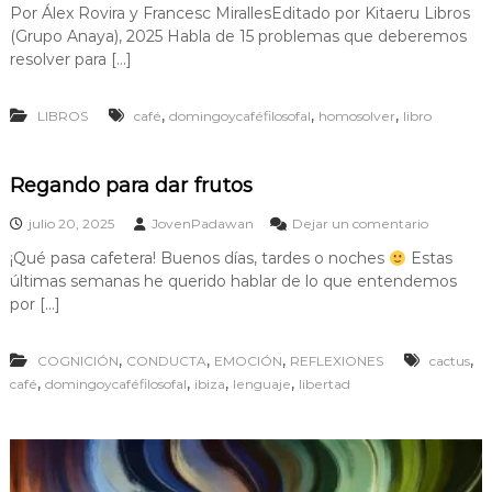
Por Álex Rovira y Francesc MirallesEditado por Kitaeru Libros
H
(Grupo Anaya), 2025 Habla de 15 problemas que deberemos
o
m
resolver para […]
o
S
,
,
,
LIBROS
café
domingoycaféfilosofal
homosolver
libro
o
l
v
e
Regando para dar frutos
r
:
e
julio 20, 2025
JovenPadawan
Dejar un comentario
¿
n
u
¡Qué pasa cafetera! Buenos días, tardes o noches
Estas
R
n
últimas semanas he querido hablar de lo que entendemos
e
a
g
por […]
l
a
l
n
a
,
,
,
,
COGNICIÓN
CONDUCTA
EMOCIÓN
REFLEXIONES
d
cactus
m
o
,
,
,
,
café
domingoycaféfilosofal
ibiza
lenguaje
libertad
a
p
d
a
a
r
a
a
l
d
a