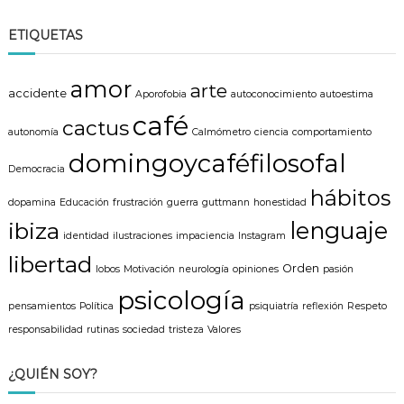
s
s
c
a
c
ETIQUETAS
r
a
r
amor
arte
:
accidente
Aporofobia
autoconocimiento
autoestima
café
cactus
autonomía
Calmómetro
ciencia
comportamiento
domingoycaféfilosofal
Democracia
hábitos
dopamina
Educación
frustración
guerra
guttmann
honestidad
lenguaje
ibiza
identidad
ilustraciones
impaciencia
Instagram
libertad
Orden
lobos
Motivación
neurología
opiniones
pasión
psicología
pensamientos
Política
psiquiatría
reflexión
Respeto
responsabilidad
rutinas
sociedad
tristeza
Valores
¿QUIÉN SOY?