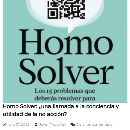
Homo Solver: ¿una llamada a la conciencia y
utilidad de la no‑acción?
e
julio 27, 2025
JovenPadawan
Dejar un comentario
n