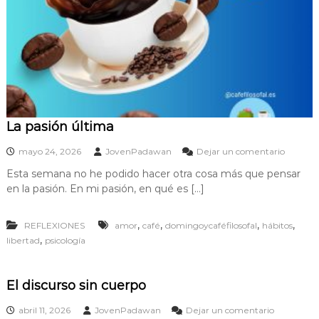
La pasión última
e
mayo 24, 2026
JovenPadawan
Dejar un comentario
n
Esta semana no he podido hacer otra cosa más que pensar
L
en la pasión. En mi pasión, en qué es […]
a
p
a
,
,
,
,
REFLEXIONES
amor
café
domingoycaféfilosofal
hábitos
s
,
libertad
psicología
i
ó
n
ú
El discurso sin cuerpo
l
t
e
abril 11, 2026
JovenPadawan
Dejar un comentario
i