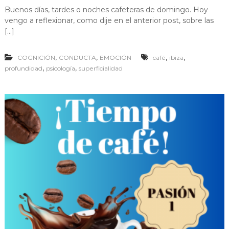
n
m
Buenos días, tardes o noches cafeteras de domingo. Hoy
E
a
vengo a reflexionar, como dije en el anterior post, sobre las
l
d
[…]
i
s
,
,
,
,
COGNICIÓN
CONDUCTA
EMOCIÓN
café
ibiza
c
u
,
,
profundidad
psicología
superficialidad
r
s
o
s
i
n
c
u
e
r
p
o