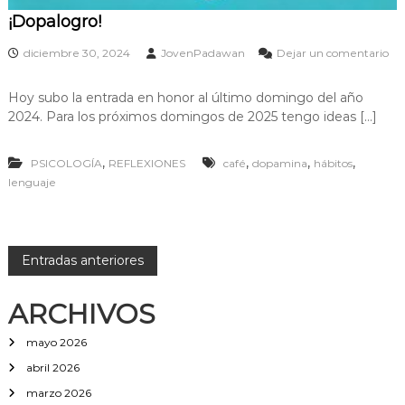
m
¡Dopalogro!
i
e
diciembre 30, 2024
JovenPadawan
Dejar un comentario
d
e
o
n
?
Hoy subo la entrada en honor al último domingo del año
¡
2024. Para los próximos domingos de 2025 tengo ideas […]
D
o
p
,
,
,
,
PSICOLOGÍA
REFLEXIONES
café
dopamina
hábitos
a
l
lenguaje
o
g
r
o
N
Entradas anteriores
!
a
ARCHIVOS
v
mayo 2026
abril 2026
e
marzo 2026