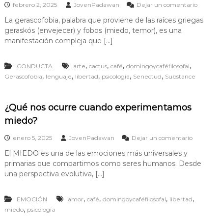
o
e
febrero 2, 2025
JovenPadawan
Dejar un comentario
‑
n
a
La gerascofobia, palabra que proviene de las raíces griegas
¿
c
geraskós (envejecer) y fobos (miedo, temor), es una
Q
c
u
manifestación compleja que […]
i
é
ó
h
n
,
,
,
,
CONDUCTA
arte
cactus
café
domingoycaféfilosofal
a
?
c
,
,
,
,
,
Gerascofobia
lenguaje
libertad
psicología
Senectud
Substance
e
m
o
¿Qué nos ocurre cuando experimentamos
s
miedo?
c
u
a
e
enero 5, 2025
JovenPadawan
Dejar un comentario
n
n
El MIEDO es una de las emociones más universales y
d
¿
primarias que compartimos como seres humanos. Desde
o
Q
e
u
una perspectiva evolutiva, […]
x
é
p
n
,
,
,
,
e
EMOCIÓN
amor
café
domingoycaféfilosofal
libertad
o
r
s
,
miedo
psicología
i
o