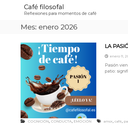
S
Café filosofal
a
Reflexiones para momentos de café
l
t
Mes:
enero 2026
a
r
a
l
LA PASI
c
o
enero 11, 
n
Pasión viene
t
patio: sign
e
n
i
d
o
,
,
,
,
COGNICIÓN
CONDUCTA
EMOCIÓN
amor
café
pa