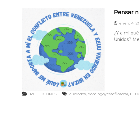
Pensar n
enero 4, 2
¿Y a mí qué
Unidos? Me 
,
,
REFLEXIONES
cuidados
domingoycaféfilosofal
EEU