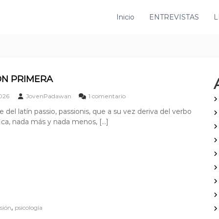
Inicio
ENTREVISTAS
L
ÓN PRIMERA
e
2026
JovenPadawan
1 comentario
n
 del latín passio, passionis, que a su vez deriva del verbo
L
ifica, nada más y nada menos, […]
A
P
A
S
I
Ó
N
P
R
I
,
sión
psicología
M
E