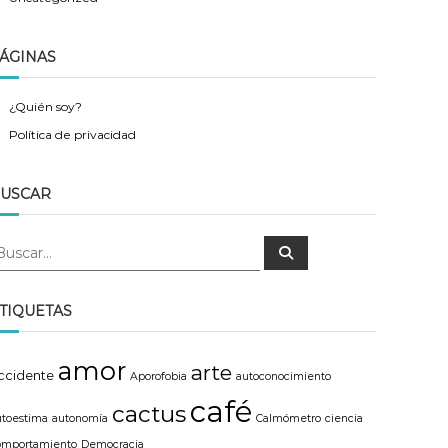
ÁGINAS
¿Quién soy?
Política de privacidad
USCAR
B
u
s
c
a
TIQUETAS
r
amor
arte
ccidente
Aporofobia
autoconocimiento
café
cactus
utoestima
autonomía
Calmómetro
ciencia
omportamiento
Democracia