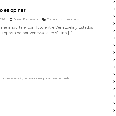
R
A
o es opinar
e
026
JovenPadawan
Dejar un comentario
n
 me importa el conflicto entre Venezuela y Estados
P
importa no por Venezuela en sí, sino […]
e
n
s
a
r
n
o
e
s
o
,
,
,
U
noesesepaís
pensarnoesopinar
venezuela
p
i
n
a
r