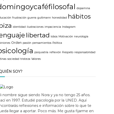
domingoycaféfilosofal
dopamina
hábitos
ducación
frustración
guerra
guttmann
honestidad
ibiza
identidad
ilustraciones
impaciencia
Instagram
lenguaje
libertad
lobos
Motivación
neurología
Orden
piniones
pasión
pensamientos
Política
psicología
psiquiatría
reflexión
Respeto
responsabilidad
tinas
sociedad
tristeza
Valores
QUIÉN SOY?
i nombre sigue siendo Nora y ya no tengo 25 años.
ací en 1997. Estudié psicología por la UNED. Aquí
ncontrarás reflexiones e información sobre lo que te
ueda llegar a aportar. Poco más. Me gusta fijarme en