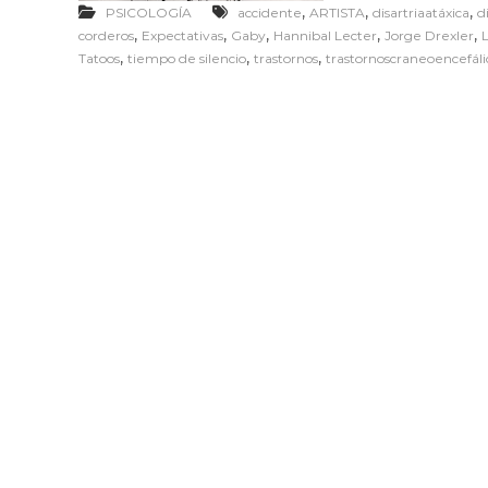
,
,
,
PSICOLOGÍA
accidente
ARTISTA
disartriaatáxica
d
,
,
,
,
,
corderos
Expectativas
Gaby
Hannibal Lecter
Jorge Drexler
L
,
,
,
Tatoos
tiempo de silencio
trastornos
trastornoscraneoencefáli