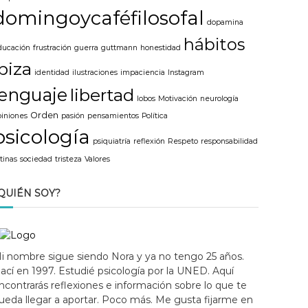
domingoycaféfilosofal
dopamina
hábitos
ducación
frustración
guerra
guttmann
honestidad
ibiza
identidad
ilustraciones
impaciencia
Instagram
lenguaje
libertad
lobos
Motivación
neurología
Orden
piniones
pasión
pensamientos
Política
psicología
psiquiatría
reflexión
Respeto
responsabilidad
tinas
sociedad
tristeza
Valores
QUIÉN SOY?
i nombre sigue siendo Nora y ya no tengo 25 años.
ací en 1997. Estudié psicología por la UNED. Aquí
ncontrarás reflexiones e información sobre lo que te
ueda llegar a aportar. Poco más. Me gusta fijarme en