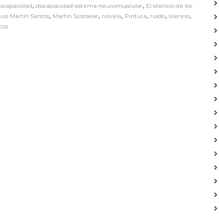
,
,
iscapacidad
discapacidad sistema neuromuscular
El silencio de los
d
,
,
,
,
,
,
uis Martín Santos
Martin Scorsese
novela
Pintura
ruido
silencio
e
cos
l
r
u
i
d
o