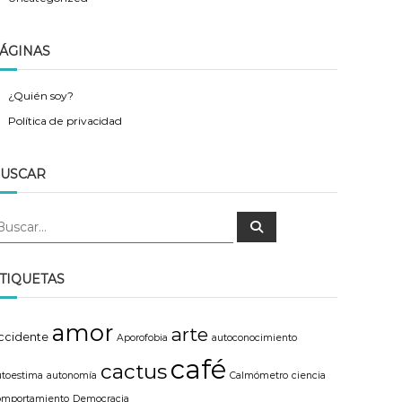
ÁGINAS
¿Quién soy?
Política de privacidad
USCAR
B
u
s
c
a
TIQUETAS
r
amor
arte
ccidente
Aporofobia
autoconocimiento
café
cactus
utoestima
autonomía
Calmómetro
ciencia
omportamiento
Democracia