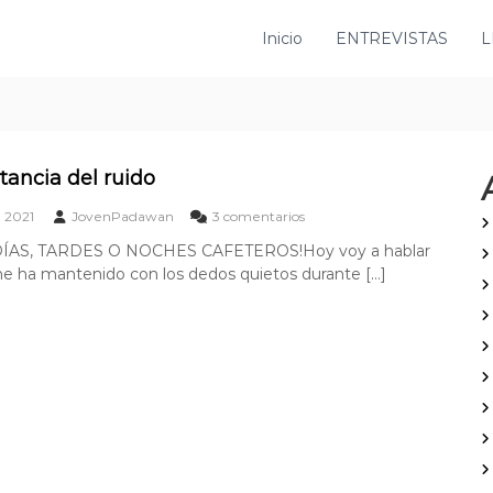
Inicio
ENTREVISTAS
L
tancia del ruido
e
, 2021
JovenPadawan
3 comentarios
n
ÍAS, TARDES O NOCHES CAFETEROS!Hoy voy a hablar
L
e ha mantenido con los dedos quietos durante […]
a
i
m
p
o
r
t
a
n
c
i
a