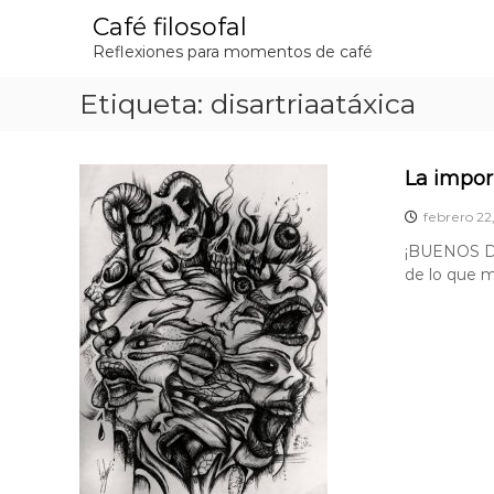
S
Café filosofal
a
Reflexiones para momentos de café
l
t
Etiqueta:
disartriaatáxica
a
r
a
l
La impor
c
o
febrero 22
n
¡BUENOS D
t
de lo que m
e
n
i
d
o