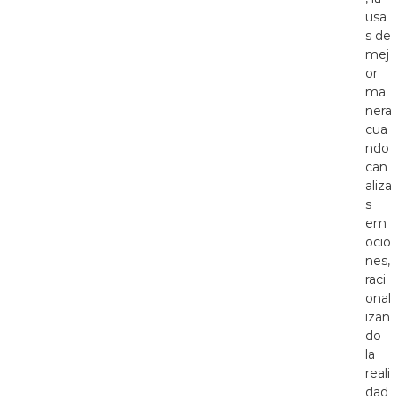
usa
s de
mej
or
ma
nera
cua
ndo
can
aliza
s
em
ocio
nes,
raci
onal
izan
do
la
reali
dad