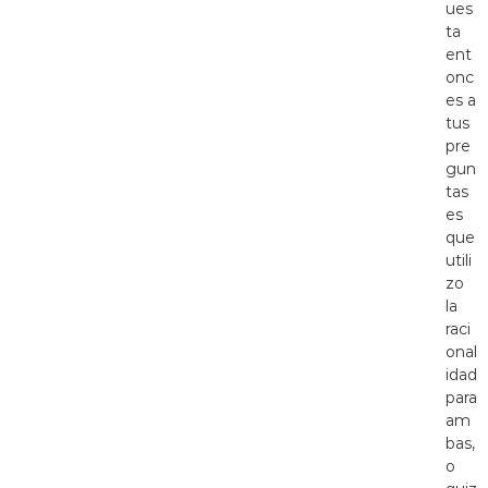
ues
ta
ent
onc
es a
tus
pre
gun
tas
es
que
utili
zo
la
raci
onal
idad
para
am
bas,
o