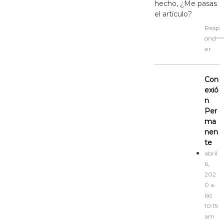
hecho, ¿Me pasas
el artículo?
Resp
ond
er
Con
exió
n
Per
ma
nen
te
abril
6,
202
0 a
las
10:15
am