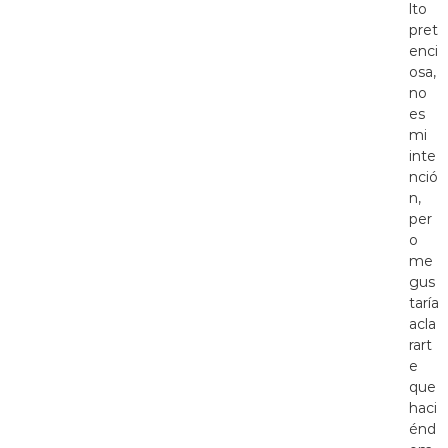
lto
pret
enci
osa,
no
es
mi
inte
nció
n,
per
o
me
gus
taría
acla
rart
e
que
haci
énd