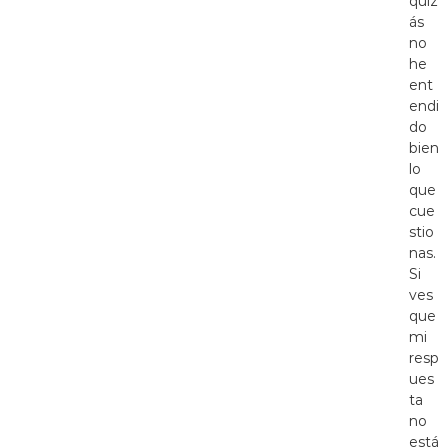
quiz
ás
no
he
ent
endi
do
bien
lo
que
cue
stio
nas.
Si
ves
que
mi
resp
ues
ta
no
está