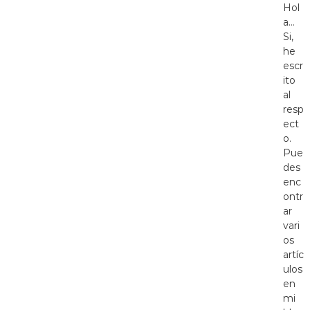
Hol
a…
Si,
he
escr
ito
al
resp
ect
o.
Pue
des
enc
ontr
ar
vari
os
artíc
ulos
en
mi