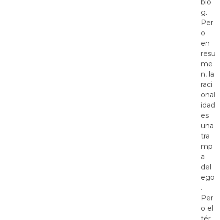
blo
g.
Per
o
en
resu
me
n, la
raci
onal
idad
es
una
tra
mp
a
del
ego
.
Per
o el
tér