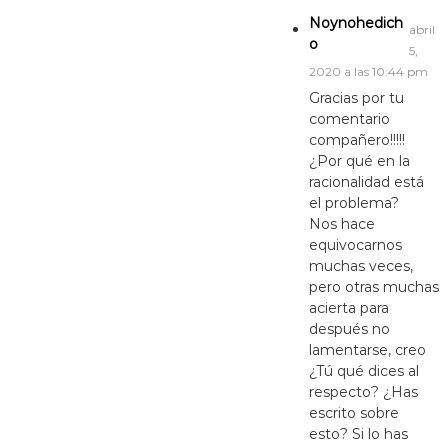
Noynohedich
abril
o
5,
2020 a las 10:44 pm
Gracias por tu
comentario
compañero!!!!!
¿Por qué en la
racionalidad está
el problema?
Nos hace
equivocarnos
muchas veces,
pero otras muchas
acierta para
después no
lamentarse, creo
¿Tú qué dices al
respecto? ¿Has
escrito sobre
esto? Si lo has