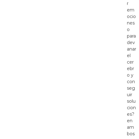
r
em
ocio
nes
o
para
dev
anar
el
cer
ebr
o y
con
seg
uir
solu
cion
es?
en
am
bos