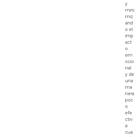
y
mini
miz
and
o el
imp
act
o
em
ocio
nal
y de
una
ma
nera
poc
o
efe
ctiv
a
cua