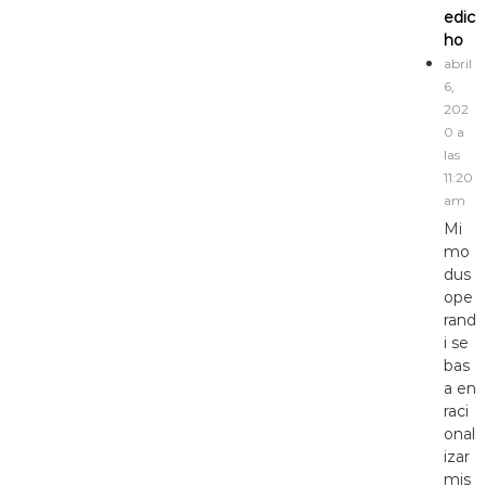
edic
ho
abril
6,
202
0 a
las
11:20
am
Mi
mo
dus
ope
rand
i se
bas
a en
raci
onal
izar
mis