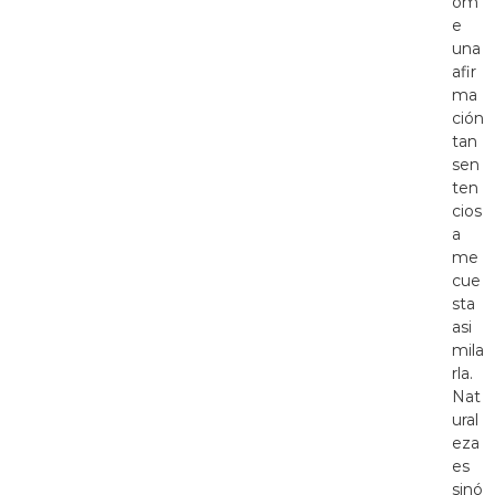
om
e
una
afir
ma
ción
tan
sen
ten
cios
a
me
cue
sta
asi
mila
rla.
Nat
ural
eza
es
sinó