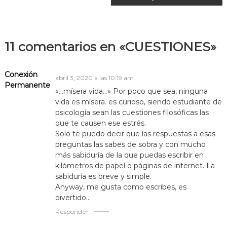
a
v
11 comentarios en «CUESTIONES»
e
Conexión
abril 3, 2020 a las 10:19 am
Permanente
g
«…mísera vida…» Por poco que sea, ninguna
vida es mísera. es curioso, siendo estudiante de
a
psicología sean las cuestiones filosóficas las
que te causen ese estrés.
c
Solo te puedo decir que las respuestas a esas
preguntas las sabes de sobra y con mucho
i
más sabiduría de la que puedas escribir en
kilómetros de papel o páginas de internet. La
sabiduría es breve y simple.
ó
Anyway, me gusta como escribes, es
divertido…
n
Responder