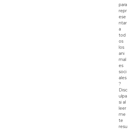
para
repr
ese
ntar
a
tod
os
los
ani
mal
es
soci
ales
?
Disc
ulpa
si al
leer
me
te
resu