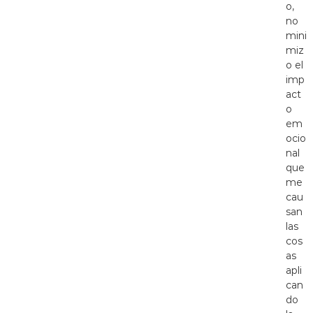
o,
no
mini
miz
o el
imp
act
o
em
ocio
nal
que
me
cau
san
las
cos
as
apli
can
do