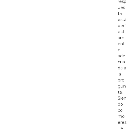
resp
ues
ta
está
perf
ect
am
ent
e
ade
cua
da a
la
pre
gun
ta.
Sien
do
co
mo
eres
, la