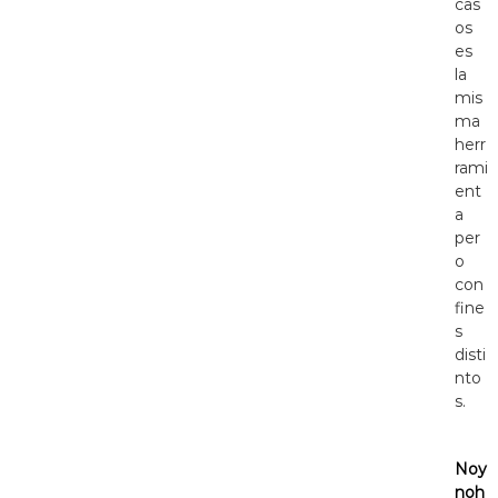
cas
os
es
la
mis
ma
herr
rami
ent
a
per
o
con
fine
s
disti
nto
s.
Noy
noh