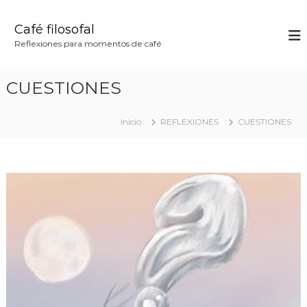
S
a
Café filosofal
l
Reflexiones para momentos de café
t
a
r
CUESTIONES
a
l
c
Inicio
REFLEXIONES
CUESTIONES
o
n
t
e
n
i
d
o