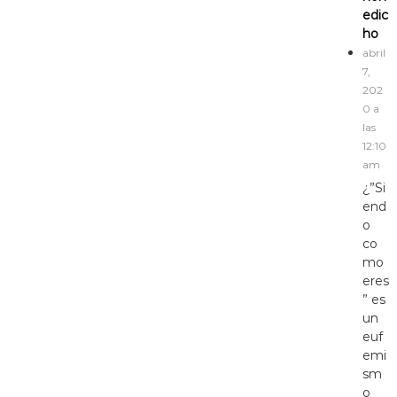
edic
ho
abril
7,
202
0 a
las
12:10
am
¿”Si
end
o
co
mo
eres
” es
un
euf
emi
sm
o