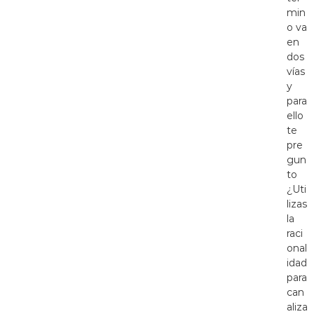
min
o va
en
dos
vías
y
para
ello
te
pre
gun
to
¿Uti
lizas
la
raci
onal
idad
para
can
aliza