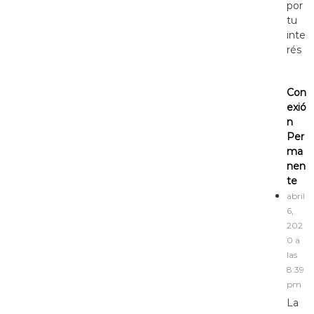
por
tu
inte
rés
Con
exió
n
Per
ma
nen
te
abril
6,
202
0 a
las
8:39
pm
La