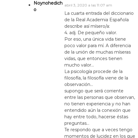
d
Noynohedich
abril 3, 2020 a las 11:07 am
o
e
La cuarta entrada del diccionario
de la Real Academia Española
e
describe así mísero/a:
4. adj. De pequeño valor.
n
Por eso, una única vida tiene
poco valor para mí. A diferencia
de la unión de muchas míseras
t
vidas, que entonces tienen
mucho valor…
r
La psicología procede de la
filosofía, la filosofía viene de la
a
observación…
supongo que será corriente
d
entre las personas que observan,
no tienen experiencia y no han
a
entendido aún la conexión que
hay entre todo, hacerse éstas
s
preguntas…
Te respondo que a veces tengo
momentos de lucidez en los que