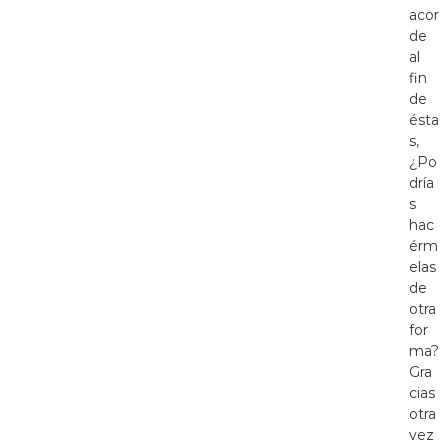
acor
de
al
fin
de
ésta
s,
¿Po
dría
s
hac
érm
elas
de
otra
for
ma?
Gra
cias
otra
vez