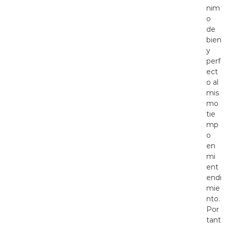
nim
o
de
bien
y
perf
ect
o al
mis
mo
tie
mp
o
en
mi
ent
endi
mie
nto.
Por
tant