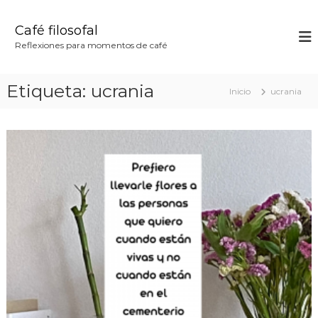
S
a
Café filosofal
l
Reflexiones para momentos de café
t
a
r
Etiqueta:
ucrania
Inicio
ucrania
a
l
c
o
n
t
e
n
i
d
o