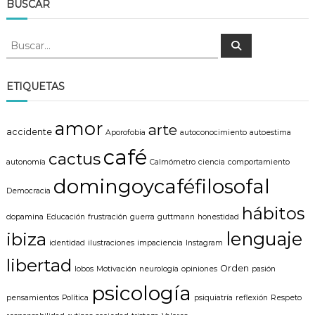
BUSCAR
B
B
u
u
s
s
c
a
c
ETIQUETAS
r
a
r
amor
arte
:
accidente
Aporofobia
autoconocimiento
autoestima
café
cactus
autonomía
Calmómetro
ciencia
comportamiento
domingoycaféfilosofal
Democracia
hábitos
dopamina
Educación
frustración
guerra
guttmann
honestidad
lenguaje
ibiza
identidad
ilustraciones
impaciencia
Instagram
libertad
Orden
lobos
Motivación
neurología
opiniones
pasión
psicología
pensamientos
Política
psiquiatría
reflexión
Respeto