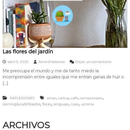
Las flores del jardín
e
abril 3, 2022
JovenPadawan
Dejar un comentario
n
Me preocupa el mundo y me da tanto miedo la
L
incomprensión entre iguales que me entran ganas de huir o
a
s
[…]
f
l
,
,
,
,
REFLEXIONES
amor
cactus
café
comprensión
o
r
,
,
,
,
domingoycaféfilosofal
flores
lenguaje
rusia
ucrania
e
s
d
ARCHIVOS
e
l