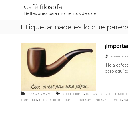
S
Café filosofal
a
Reflexiones para momentos de café
l
t
Etiqueta:
nada es lo que parec
a
r
a
l
¡Importa
c
o
noviembre
n
¡Hola cafet
t
pero aquí e
e
n
i
d
,
,
,
PSICOLOGÍA
aportaciones
cactus
café
construccion
o
,
,
,
,
identidad
nada es lo que parece
pensamientos
recuerdos
Va