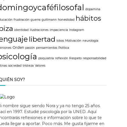
domingoycaféfilosofal
dopamina
hábitos
ducación
frustración
guerra
guttmann
honestidad
ibiza
identidad
ilustraciones
impaciencia
Instagram
lenguaje
libertad
lobos
Motivación
neurología
Orden
piniones
pasión
pensamientos
Política
psicología
psiquiatría
reflexión
Respeto
responsabilidad
tinas
sociedad
tristeza
Valores
QUIÉN SOY?
i nombre sigue siendo Nora y ya no tengo 25 años.
ací en 1997. Estudié psicología por la UNED. Aquí
ncontrarás reflexiones e información sobre lo que te
ueda llegar a aportar. Poco más. Me gusta fijarme en