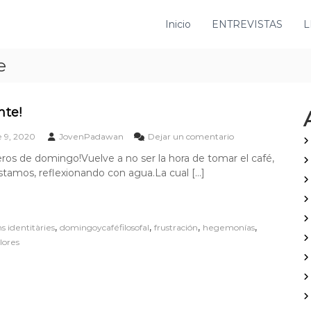
Inicio
ENTREVISTAS
L
e
nte!
e
 9, 2020
JovenPadawan
Dejar un comentario
n
eros de domingo!Vuelve a no ser la hora de tomar el café,
¡
stamos, reflexionando con agua.La cual […]
I
m
p
o
r
,
,
,
,
s identitàries
domingoycaféfilosofal
frustración
hegemonías
t
lores
a
n
t
e
!