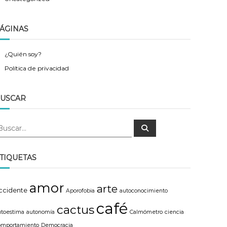
ÁGINAS
¿Quién soy?
Política de privacidad
USCAR
B
u
s
c
a
TIQUETAS
r
amor
arte
ccidente
Aporofobia
autoconocimiento
café
cactus
utoestima
autonomía
Calmómetro
ciencia
omportamiento
Democracia