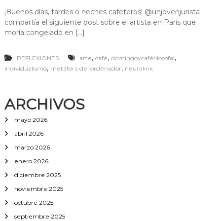
n
¡Buenos días, tardes o neches cafeteros! @unjovenjurista
L
compartía el siguiente post sobre el artista en París que
a
c
moría congelado en […]
o
n
,
,
,
REFLEXIONES
arte
café
domingoycaféfilosofal
e
x
,
,
individualismo
metáfora del ordenador
neuralink
i
ó
n
ARCHIVOS
p
e
mayo 2026
r
f
abril 2026
e
c
marzo 2026
t
enero 2026
a
q
diciembre 2025
u
noviembre 2025
e
h
octubre 2025
u
septiembre 2025
e