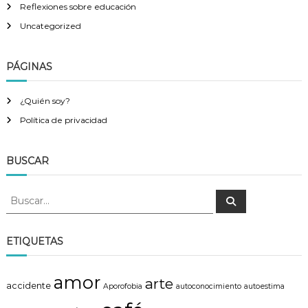
Reflexiones sobre educación
Uncategorized
PÁGINAS
¿Quién soy?
Política de privacidad
BUSCAR
B
B
u
u
s
s
c
a
c
ETIQUETAS
r
a
r
amor
arte
:
accidente
Aporofobia
autoconocimiento
autoestima