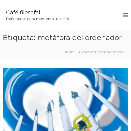
S
a
Café filosofal
l
Reflexiones para momentos de café
t
a
r
Etiqueta:
metáfora del ordenador
a
l
c
Inicio
metáfora del ordenador
o
n
t
e
n
i
d
o