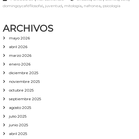
e
,
,
,
,
domingoycaféfilosofal
juventud
mitología
nafronea
psicología
a
y
l
ARCHIVOS
a
f
mayo 2026
i
g
abril 2026
u
r
marzo 2026
a
enero 2026
d
e
diciembre 2025
l
noviembre 2025
f
é
octubre 2025
n
septiembre 2025
i
x
agosto 2025
julio 2025
junio 2025
abril 2025