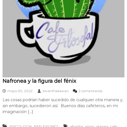
Nafronea y la figura del fénix
e
mayo 30, 2022
JovenPadawan
2 comentarios
n
Las cosas podrían haber sucedido de cualquier otra manera y,
N
sin embargo, sucedieron así. Buenos días cafeteros, en mi
a
f
imaginación […]
r
o
,
,
,
,
,
PSICOLOGÍA
REFLEXIONES
afrodita
amor
atenea
n
café