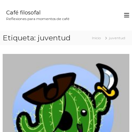
S
a
Café filosofal
l
Reflexiones para momentos de café
t
a
r
Etiqueta:
juventud
Inicio
juventud
a
l
c
o
n
t
e
n
i
d
o