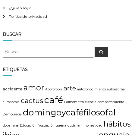
¿Quién soy?
Política de privacidad
BUSCAR
B
B
u
u
s
s
c
a
c
ETIQUETAS
r
a
r
amor
arte
:
accidente
Aporofobia
autoconocimiento
autoestima
café
cactus
autonomía
Calmómetro
ciencia
comportamiento
domingoycaféfilosofal
Democracia
hábitos
dopamina
Educación
frustración
guerra
guttmann
honestidad
lenguaje
ibiza