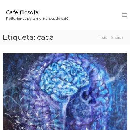
S
a
Café filosofal
l
Reflexiones para momentos de café
t
a
r
Etiqueta:
cada
Inicio
cada
a
l
c
o
n
t
e
n
i
d
o