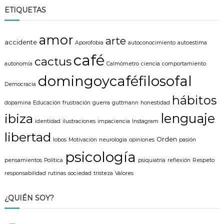
a
c
ETIQUETAS
r
a
r
amor
arte
:
accidente
Aporofobia
autoconocimiento
autoestima
café
cactus
autonomía
Calmómetro
ciencia
comportamiento
domingoycaféfilosofal
Democracia
hábitos
dopamina
Educación
frustración
guerra
guttmann
honestidad
lenguaje
ibiza
identidad
ilustraciones
impaciencia
Instagram
libertad
Orden
lobos
Motivación
neurología
opiniones
pasión
psicología
pensamientos
Política
psiquiatría
reflexión
Respeto
responsabilidad
rutinas
sociedad
tristeza
Valores
¿QUIÉN SOY?