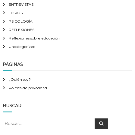
ENTREVISTAS
LIBROS
PSICOLOGÍA
REFLEXIONES
Reflexiones sobre educación
Uncategorized
PÁGINAS
¿Quién soy?
Política de privacidad
BUSCAR
B
B
u
u
s
s
c