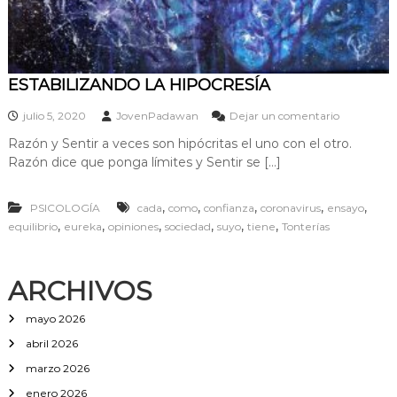
ESTABILIZANDO LA HIPOCRESÍA
e
julio 5, 2020
JovenPadawan
Dejar un comentario
n
Razón y Sentir a veces son hipócritas el uno con el otro.
E
Razón dice que ponga límites y Sentir se […]
S
T
A
,
,
,
,
,
PSICOLOGÍA
cada
como
confianza
coronavirus
ensayo
B
,
,
,
,
,
,
equilibrio
eureka
opiniones
sociedad
suyo
tiene
Tonterías
I
L
I
Z
ARCHIVOS
A
N
mayo 2026
D
O
abril 2026
L
marzo 2026
A
H
enero 2026