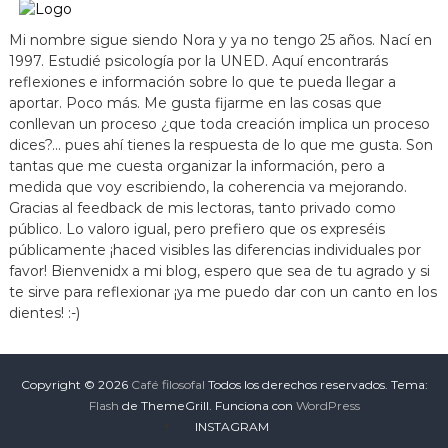
Mi nombre sigue siendo Nora y ya no tengo 25 años. Nací en
1997. Estudié psicología por la UNED. Aquí encontrarás
reflexiones e información sobre lo que te pueda llegar a
aportar. Poco más. Me gusta fijarme en las cosas que
conllevan un proceso ¿que toda creación implica un proceso
dices?... pues ahí tienes la respuesta de lo que me gusta. Son
tantas que me cuesta organizar la información, pero a
medida que voy escribiendo, la coherencia va mejorando.
Gracias al feedback de mis lectoras, tanto privado como
público. Lo valoro igual, pero prefiero que os expreséis
públicamente ¡haced visibles las diferencias individuales por
favor! Bienvenidx a mi blog, espero que sea de tu agrado y si
te sirve para reflexionar ¡ya me puedo dar con un canto en los
dientes! :-)
Copyright © 2026
Café filosofal
Todos los derechos reservados. Tema:
Flash
de ThemeGrill. Funciona con
WordPress
INSTAGRAM