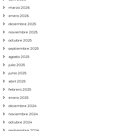
d
marzo 2026
e
s
enero 2026
o
diciembre 2025
r
d
noviembre 2025
e
octubre 2025
n
a
septiembre 2025
d
agosto 2025
o
julio 2025
junio 2025
abril 2025
febrero 2025
enero 2025
diciembre 2024
noviembre 2024
octubre 2024
septiembre 2024