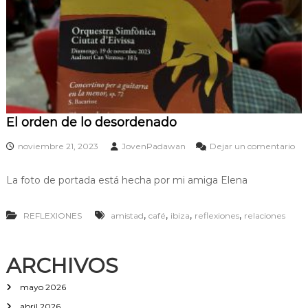
El orden de lo desordenado
noviembre 21, 2023
JovenPadawan
Dejar un comentario
e
n
La foto de portada está hecha por mi amiga Elena
E
l
o
,
,
,
,
REFLEXIONES
amistad
café
ibiza
reflexiones
relaciones
r
d
e
n
ARCHIVOS
d
e
mayo 2026
l
o
abril 2026