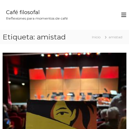
S
a
Café filosofal
l
Reflexiones para momentos de café
t
a
r
Etiqueta:
amistad
Inicio
amistad
a
l
c
o
n
t
e
n
i
d
o