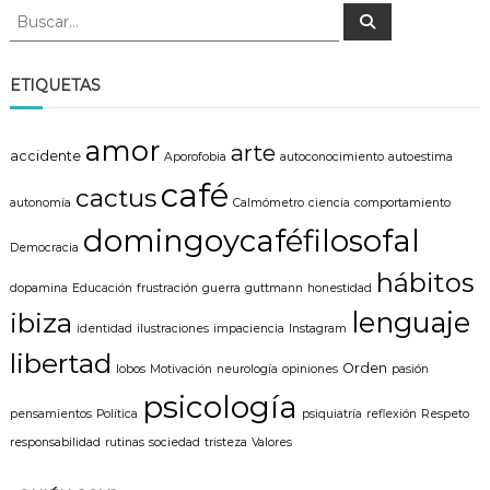
B
B
u
u
s
s
c
a
c
ETIQUETAS
r
a
r
amor
arte
:
accidente
Aporofobia
autoconocimiento
autoestima
café
cactus
autonomía
Calmómetro
ciencia
comportamiento
domingoycaféfilosofal
Democracia
hábitos
dopamina
Educación
frustración
guerra
guttmann
honestidad
lenguaje
ibiza
identidad
ilustraciones
impaciencia
Instagram
libertad
Orden
lobos
Motivación
neurología
opiniones
pasión
psicología
pensamientos
Política
psiquiatría
reflexión
Respeto
responsabilidad
rutinas
sociedad
tristeza
Valores