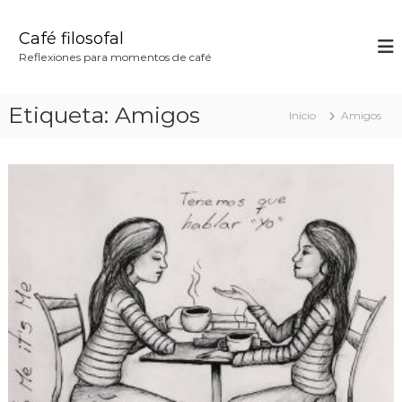
S
a
Café filosofal
l
Reflexiones para momentos de café
t
a
r
Etiqueta:
Amigos
Inicio
Amigos
a
l
c
o
n
t
e
n
i
d
o