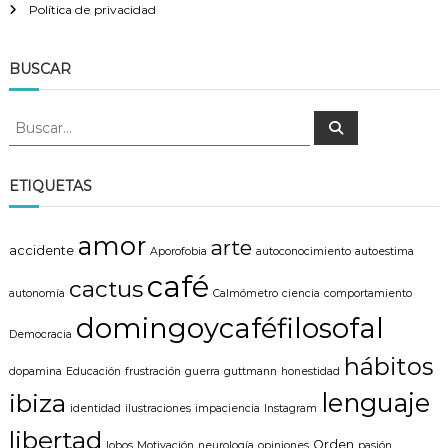
Política de privacidad
BUSCAR
B
B
u
u
s
s
c
a
c
ETIQUETAS
r
a
r
amor
arte
:
accidente
Aporofobia
autoconocimiento
autoestima
café
cactus
autonomía
Calmómetro
ciencia
comportamiento
domingoycaféfilosofal
Democracia
hábitos
dopamina
Educación
frustración
guerra
guttmann
honestidad
lenguaje
ibiza
identidad
ilustraciones
impaciencia
Instagram
libertad
Orden
lobos
Motivación
neurología
opiniones
pasión