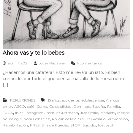
Ahora vas y te lo bebes
e
abril 11, 2021
JovenPadawan
4 comentarios
n
¿Hacemos una cafetera? Esto me llevará un rato. Es bien
A
conocido, por todo el que piense más allá de lo meramente
h
o
[…]
r
a
,
,
,
,
REFLEXIONES
15 años
accidente
adolescencia
v
Amigos
a
,
,
,
,
,
,
,
,
amor
ASCO
café
Coma
Culpabilidad
Domingo
España
Familia
s
,
,
,
,
,
,
,
FUGA
ibiza
Instagram
Institut Guttmann
Just Smile
Mariachi
México
y
,
,
,
,
neurología
Nora González
Policlínica Nra. Sra. Del Rosario
Prevención
t
,
,
,
,
,
,
Rehabilitación
RRSS
Silla de Ruedas
STOP
Suicidio
tce
tept
e
l